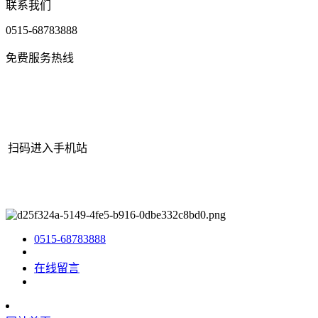
联系我们
0515-68783888
免费服务热线
扫码进入手机站
网站地图
|
|
XML
|
© 2022 Copyright
江苏老哥吧!老哥交流社区 -
九游老哥J9俱乐部官网机械有限公司
All rights reserved.
0515-68783888
在线留言