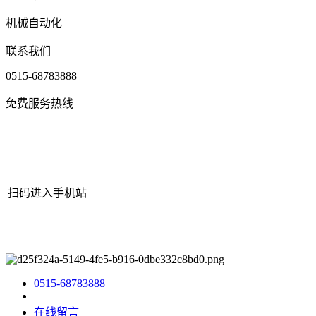
机械自动化
联系我们
0515-68783888
免费服务热线
扫码进入手机站
网站地图
|
|
XML
|
© 2022 Copyright
江苏老哥吧!老哥交流社区 -
九游老哥J9俱乐部官网机械有限公司
All rights reserved.
0515-68783888
在线留言