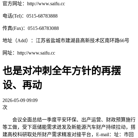
官方网址：http://www.saifu.cc
电话(Tel)：0515-68783888
传真(Fax)：0515-68783088
地址（Add）：江苏省盐城市建湖县高新技术区南环路66号
网址：http://www.saifu.cc
也是对冲刺全年方针的再摆
设、再动
2026-05-09 09:09
次
会议全面总结一季度平安环保、出产运营、财政预算施行
等工做，受下逛储能需求迸发及新能源汽车财产持续拉动，搭
建高校科研取处所财产需求精准对接平台，E-mail：址：市回