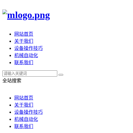
网站首页
关于我们
设备操作技巧
机械自动化
联系我们
全站搜索
网站首页
关于我们
设备操作技巧
机械自动化
联系我们