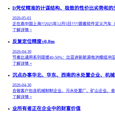
D凭仗精准的计谋结构、极致的性价比劣势和的
2026-05-01
正在高中国上海??2025年12月5日????跟着软件定义汽车
了解详情 +
反复定位精度±0.0m
2026-04-30
节奏比通用系列提拔40-50%：比亚迪新能源电池模组
了解详情 +
沉点办事华北、华东、西南的水处置企业、机械
2026-04-30
合做客户包含机械制制企业、污水处置厂、矿山企业、食
了解详情 +
业所有者正在企业中的财富价值