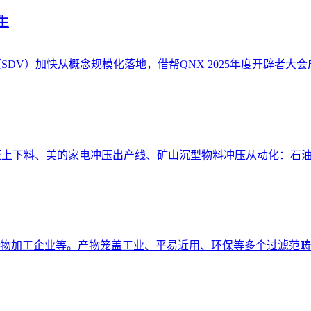
生
（SDV）加快从概念规模化落地，借帮QNX 2025年度开辟者大会成功举
冲压上下料、美的家电冲压出产线、矿山沉型物料冲压从动化：石油
物加工企业等。产物笼盖工业、平易近用、环保等多个过滤范畴。