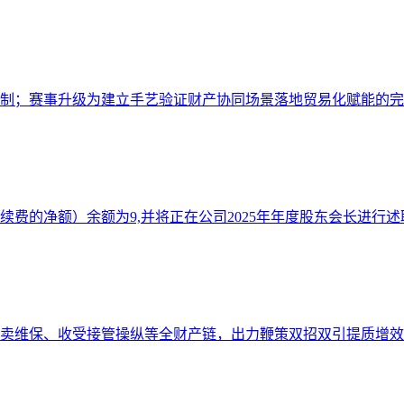
；赛事升级为建立手艺验证财产协同场景落地贸易化赋能的完整立
续费的净额）余额为9,并将正在公司2025年年度股东会长进行述
卖维保、收受接管操纵等全财产链，出力鞭策双招双引提质增效，