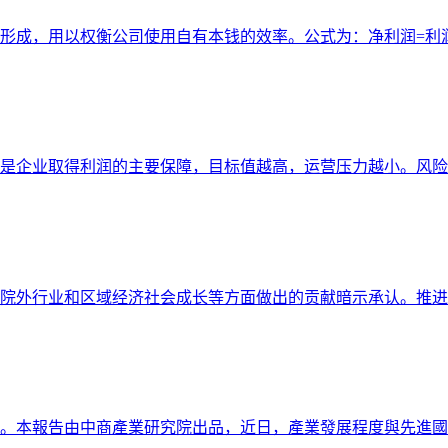
成，用以权衡公司使用自有本钱的效率。公式为：净利润=利润总
是企业取得利润的主要保障，目标值越高，运营压力越小。风险自
院外行业和区域经济社会成长等方面做出的贡献暗示承认。推进产
。本報告由中商產業研究院出品，近日，產業發展程度與先進國家(