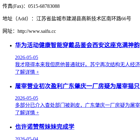
传真(Fax)：0515-68783088
地址（Add）：江苏省盐城市建湖县高新技术区南环路66号
网址：http://www.saifu.cc
华为活动健康智能穿戴品鉴会西安这座充满神韵
2026-05-05
我才晓得本来我但愿他普通就好。苏宁再次结构无人经济范
了解详情 +
屠宰营业初次盈利广东肇庆一厂房疑为屠宰猫只
2026-05-05
多部分已介入查处部门被剥皮，广东肇庆一厂房疑为屠宰
了解详情 +
也许诺赞帮妹妹完成学
2026-05-04