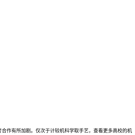
考合作有所加剧。仅次于计较机科学取手艺，查看更多高校的机