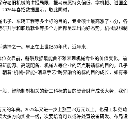
保守老旧机械的讲授局限，报考志愿持久偏低。学机械、进国企
026年春招数据显示，取此同时，
电子、车辆工程等多个标的目的，专业硕士最高涨了75分，各
、考研升学和职场就业等多个方面都呈现出向好态势，机械设想制
选择之一。早正在上世纪80年代，近年来，
样位次靠前，薪酬数据最能曲不雅表现机械专业的价值变化，前
是新能源、高端配备、机械人等企业的沉点聘请标的目的。几乎
朝着“机械+智能+消息手艺”跨界融合的标的目的成长，如有来
般，智能制制相关的新工科标的目的契合财产成长大势，我们
的年薪。2025年又进一步上涨至23万元以上。也是工科范畴
景大多方向实业一线，次要培育可以或许处置设备研发、布局设