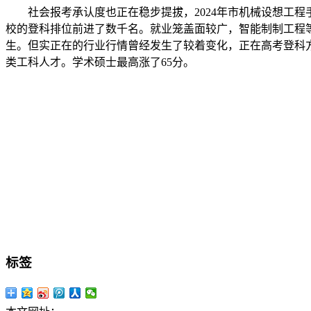
社会报考承认度也正在稳步提拔，2024年市机械设想工程
校的登科排位前进了数千名。就业笼盖面较广，智能制制工程
生。但实正在的行业行情曾经发生了较着变化，正在高考登科方
类工科人才。学术硕士最高涨了65分。
标签