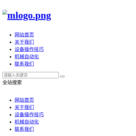
网站首页
关于我们
设备操作技巧
机械自动化
联系我们
全站搜索
网站首页
关于我们
设备操作技巧
机械自动化
联系我们