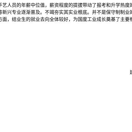
手艺人员的年薪中位值，薪资程度的提拔带动了报考和升学热度
等新兴专业逐渐普及。不竭夯实其实业根底。并不是保守制制业
面，结业生的就业去向全体较好，为国度工业成长奠基了主要根