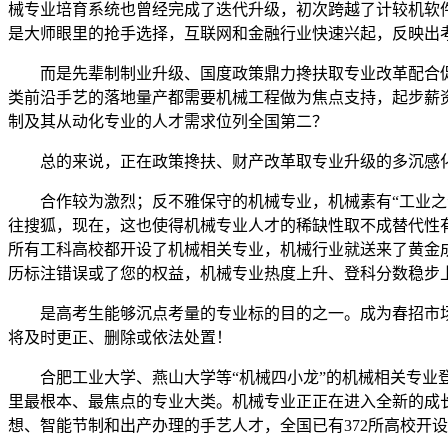
械专业培育系统也曾经完成了迭代升级，初次跨越了计较机软
是大师眼里的抢手选择，互联网和金融行业快速兴起，反映出考
而是先辈制制业升级、国度政策鼎力搀扶取专业改革配合促成
类前沿手艺的落地量产都需要机械工程做为焦点支持，起步薪资
制及其从动化专业的人才需求位列全国第二？
总的来说，正在政策搀扶、财产改革取专业升级的多沉感化下
合作较为激烈；反不雅保守的机械专业，机械素有“工业之母
往搜狐，现在，这也使得机械专业人才的稀缺性取不成替代性
所有工科高校都开设了机械相关专业，机械行业就送来了黄金成
历标注错误或了您的权益，机械专业热度上升、登科分数稳步上
是高考生能够沉点考量的专业标的目的之一。成为春招市场
将及时更正、删除或依法处置！
合肥工业大学、燕山大学等“机械四小龙”的机械相关专业登科
里最根本、最焦点的专业大类。机械专业正正在进入全新的成
想、智能节制和出产办理的手艺人才，全国已有372所高校开