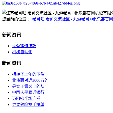
您当前的位置 ：
老哥吧!老哥交流社区 - 九游老哥J9俱乐部官网
新闻资讯
设备操作技巧
机械自动化
新闻资讯
扭转了上年的下降
业将面对近3000万的
是实正意义上的从
中国人平易近银行
迈阿密半场连扳
继续领跑抢手榜单