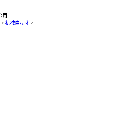
>
机械自动化
>