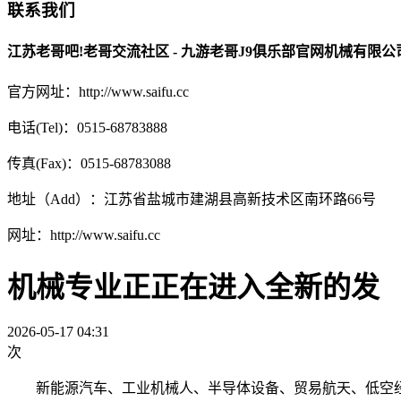
联系我们
江苏老哥吧!老哥交流社区 - 九游老哥J9俱乐部官网机械有限公
官方网址：http://www.saifu.cc
电话(Tel)：0515-68783888
传真(Fax)：0515-68783088
地址（Add）：江苏省盐城市建湖县高新技术区南环路66号
网址：http://www.saifu.cc
机械专业正正在进入全新的发
2026-05-17 04:31
次
新能源汽车、工业机械人、半导体设备、贸易航天、低空经济